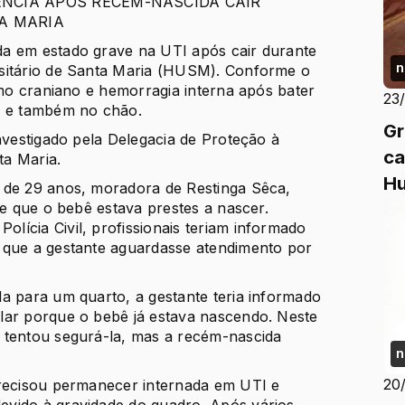
ÊNCIA APÓS RECÉM-NASCIDA CAIR
A MARIA
a em estado grave na UTI após cair durante
n
rsitário de Santa Maria (HUSM). Conforme o
smo craniano e hemorragia interna após bater
23
r e também no chão.
Gr
nvestigado pela Delegacia de Proteção à
ca
ta Maria.
Hu
 de 29 anos, moradora de Restinga Sêca,
te que o bebê estava prestes a nascer.
ícia Civil, profissionais teriam informado
 que a gestante aguardasse atendimento por
a para um quarto, a gestante teria informado
lar porque o bebê já estava nascendo. Neste
 tentou segurá-la, mas a recém-nascida
n
20
precisou permanecer internada em UTI e
vido à gravidade do quadro. Após vários