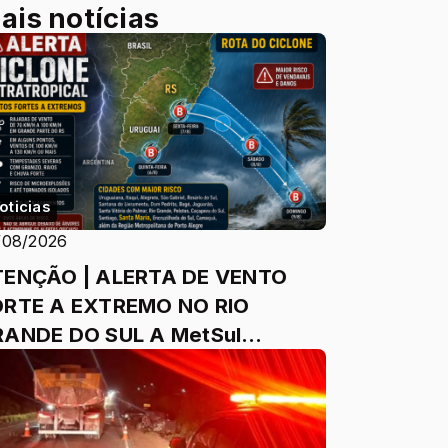
ais notícias
oticias
/08/2026
TENÇÃO | ALERTA DE VENTO
ORTE A EXTREMO NO RIO
NDE DO SUL A MetSul
teorologia emitiu um alerta
ra um episód...