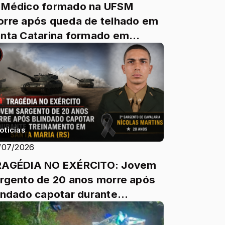
 Médico formado na UFSM
rre após queda de telhado em
nta Catarina formado em
dicina pela Universidade
deral ...
oticias
/07/2026
RAGÉDIA NO EXÉRCITO: Jovem
rgento de 20 anos morre após
indado capotar durante
einamento em Santa Maria (RS).