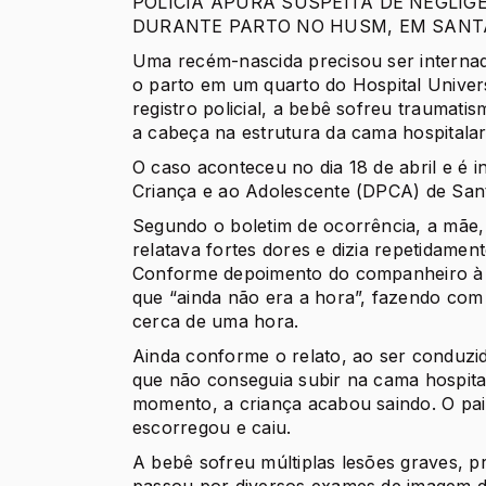
POLÍCIA APURA SUSPEITA DE NEGLIG
DURANTE PARTO NO HUSM, EM SANT
Uma recém-nascida precisou ser internad
o parto em um quarto do Hospital Unive
registro policial, a bebê sofreu traumati
a cabeça na estrutura da cama hospitala
O caso aconteceu no dia 18 de abril e é i
Criança e ao Adolescente (DPCA) de San
Segundo o boletim de ocorrência, a mãe,
relatava fortes dores e dizia repetidamen
Conforme depoimento do companheiro à Pol
que “ainda não era a hora”, fazendo com
cerca de uma hora.
Ainda conforme o relato, ao ser conduzid
que não conseguia subir na cama hospita
momento, a criança acabou saindo. O pai
escorregou e caiu.
A bebê sofreu múltiplas lesões graves, 
passou por diversos exames de imagem de