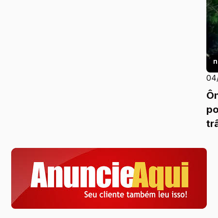
n
04
Ôn
po
tr
no