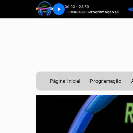
00:00 - 23:59
amação Musical com LEANDRO MARQUES
04 BOWN UNDER
04 BOWN UNDER
Programação Musical com L
Página Inicial
Programação