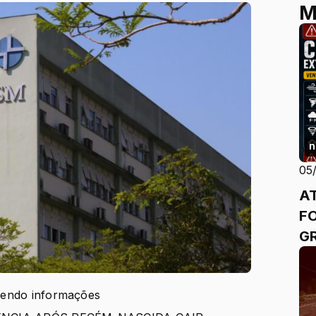
M
n
05
A
F
GRA
Me
pa
zendo informações