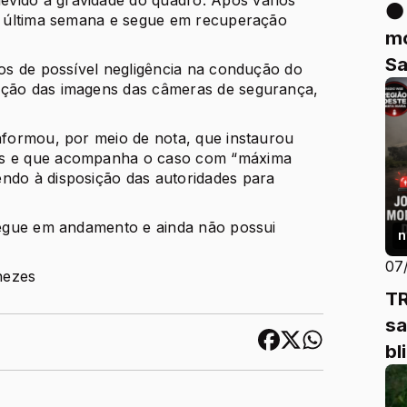
⚫
na última semana e segue em recuperação
mo
Sa
ios de possível negligência na condução do
Me
ação das imagens das câmeras de segurança,
Fe
informou, por meio de nota, que instaurou
tos e que acompanha o caso com “máxima
endo à disposição das autoridades para
 segue em andamento e ainda não possui
n
07
nezes
T
sa
bl
tr
...