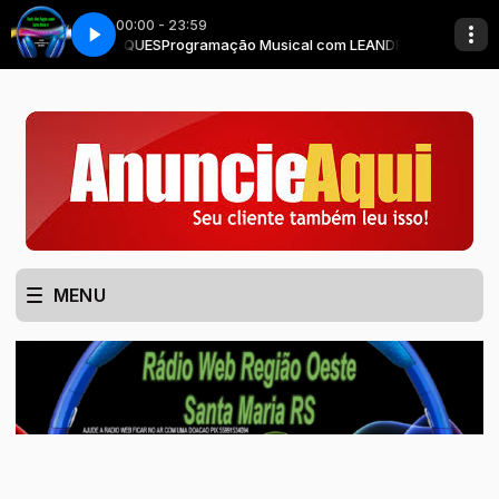
00:00 - 23:59
LACK DANCE (youtube)
LEANDRO MARQUES
Programação Musical com LEANDRO MARQUES
NÃO ERA PRA DOER ASSIM – Dblack Dance 2026 
MENU